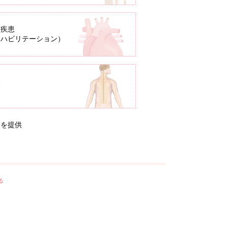
管疾患
リハビリテーション）
病
ンを提供
る