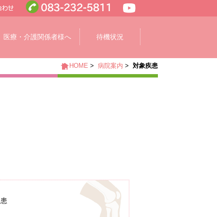
医療・介護関係者様へ
待機状況
HOME
>
病院案内
>
対象疾患
疾患