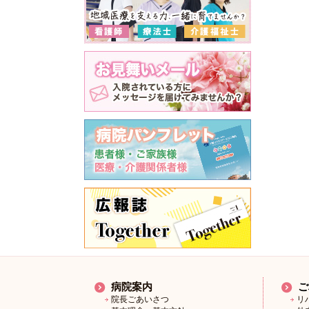
病院案内
ご
院長ごあいさつ
リ