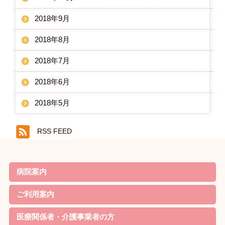
2018年9月
2018年8月
2018年7月
2018年6月
2018年5月
RSS FEED
病院案内
院長ごあいさつ
基本理念・基本方針
患者様の権利と責務・子ども憲章
病院機能評価の認定
概要・沿革
当院の特徴
診療案内
病院実績
職員体制・部門紹介
対象疾患
ご利用案内
リハビリのご案内
外来について
家族教室
定期便
入院について
お見舞いの方
院内無料Wi-Fi利用規約
医療関係者・介護事業者の方