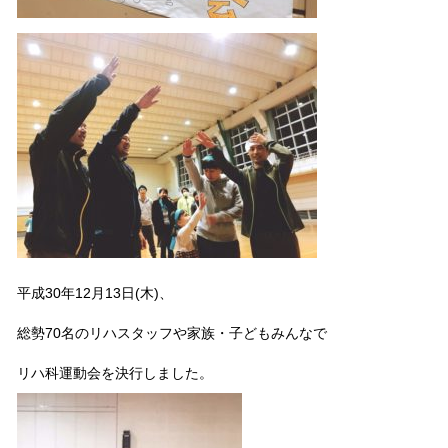
平成
30
年
12
月
13
日
(
木
)
、
総勢
70
名のリハスタッフや家族・子どもみんなで
リハ科運動会を決行しました。