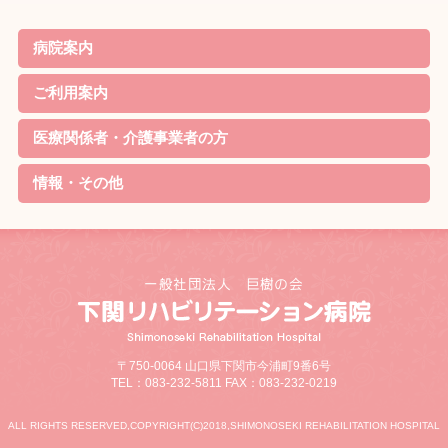
病院案内
院長ごあいさつ
基本理念・基本方針
患者様の権利と責務・子ども憲章
病院機能評価の認定
概要・沿革
当院の特徴
診療案内
病院実績
職員体制・部門紹介
対象疾患
ご利用案内
リハビリのご案内
外来について
家族教室
定期便
入院について
お見舞いの方
院内無料Wi-Fi利用規約
医療関係者・介護事業者の方
資格取得
リハビリ最新機器
学会発表
情報・その他
待機状況
新着情報
採用情報
交通アクセス
リンク
サイトマップ
個人情報の取り扱いについて
お問合せ・ご相談
病院ソーシャルメディア運用規程
お知らせ
研究情報の公開について
〒750-0064 山口県下関市今浦町9番6号
TEL：083-232-5811 FAX：083-232-0219
ALL RIGHTS RESERVED,COPYRIGHT(C)2018,SHIMONOSEKI REHABILITATION HOSPITAL