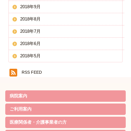
2018年9月
2018年8月
2018年7月
2018年6月
2018年5月
RSS FEED
病院案内
院長ごあいさつ
基本理念・基本方針
患者様の権利と責務・子ども憲章
病院機能評価の認定
概要・沿革
当院の特徴
診療案内
病院実績
職員体制・部門紹介
対象疾患
ご利用案内
リハビリのご案内
外来について
家族教室
定期便
入院について
お見舞いの方
院内無料Wi-Fi利用規約
医療関係者・介護事業者の方