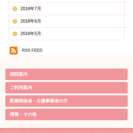
2018年7月
2018年6月
2018年5月
RSS FEED
病院案内
院長ごあいさつ
基本理念・基本方針
患者様の権利と責務・子ども憲章
病院機能評価の認定
概要・沿革
当院の特徴
診療案内
病院実績
職員体制・部門紹介
対象疾患
ご利用案内
リハビリのご案内
外来について
家族教室
定期便
入院について
お見舞いの方
院内無料Wi-Fi利用規約
医療関係者・介護事業者の方
資格取得
リハビリ最新機器
学会発表
情報・その他
待機状況
新着情報
採用情報
交通アクセス
リンク
サイトマップ
個人情報の取り扱いについて
お問合せ・ご相談
病院ソーシャルメディア運用規程
お知らせ
研究情報の公開について