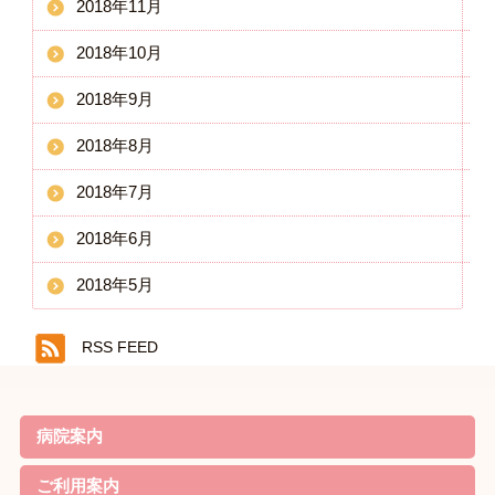
2018年11月
2018年10月
2018年9月
2018年8月
2018年7月
2018年6月
2018年5月
RSS FEED
病院案内
院長ごあいさつ
基本理念・基本方針
患者様の権利と責務・子ども憲章
病院機能評価の認定
概要・沿革
当院の特徴
診療案内
病院実績
職員体制・部門紹介
対象疾患
ご利用案内