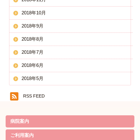
2018年10月
2018年9月
2018年8月
2018年7月
2018年6月
2018年5月
RSS FEED
病院案内
院長ごあいさつ
基本理念・基本方針
患者様の権利と責務・子ども憲章
病院機能評価の認定
概要・沿革
当院の特徴
診療案内
病院実績
職員体制・部門紹介
対象疾患
ご利用案内