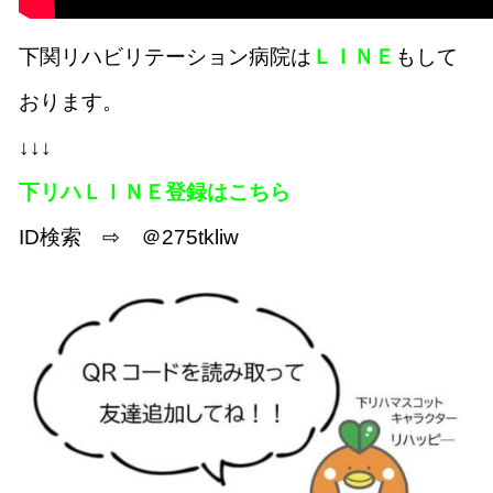
下関リハビリテーション病院は
ＬＩＮＥ
もして
おります。
↓↓↓
下リハＬＩＮＥ登録はこちら
ID検索 ⇨ ＠275tkliw