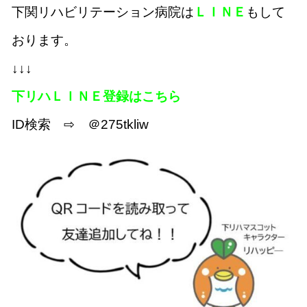
下関リハビリテーション病院は
ＬＩＮＥ
もして
おります。
↓↓↓
下リハＬＩＮＥ登録はこちら
ID検索 ⇨ ＠275tkliw