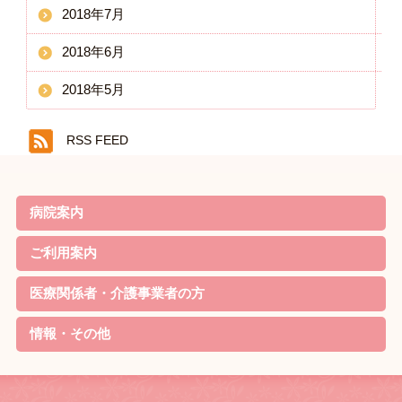
2018年7月
2018年6月
2018年5月
RSS FEED
病院案内
院長ごあいさつ
基本理念・基本方針
患者様の権利と責務・子ども憲章
病院機能評価の認定
概要・沿革
当院の特徴
診療案内
病院実績
職員体制・部門紹介
対象疾患
ご利用案内
リハビリのご案内
外来について
家族教室
定期便
入院について
お見舞いの方
院内無料Wi-Fi利用規約
医療関係者・介護事業者の方
資格取得
リハビリ最新機器
学会発表
情報・その他
待機状況
新着情報
採用情報
交通アクセス
リンク
サイトマップ
個人情報の取り扱いについて
お問合せ・ご相談
病院ソーシャルメディア運用規程
お知らせ
研究情報の公開について