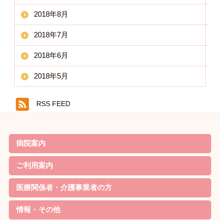
2018年8月
2018年7月
2018年6月
2018年5月
RSS FEED
病院案内
院長ごあいさつ
基本理念・基本方針
患者様の権利と責務・子ども憲章
病院機能評価の認定
概要・沿革
当院の特徴
診療案内
病院実績
職員体制・部門紹介
対象疾患
ご利用案内
リハビリのご案内
外来について
家族教室
定期便
入院について
お見舞いの方
院内無料Wi-Fi利用規約
医療関係者・介護事業者の方
資格取得
リハビリ最新機器
学会発表
情報・その他