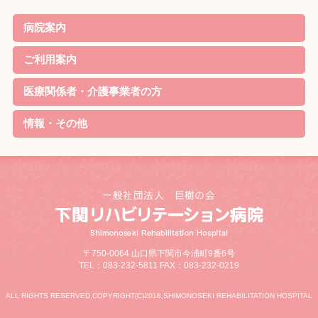
病院案内
院長ごあいさつ
基本理念・基本方針
患者様の権利と責務・子ども憲章
病院機能評価の認定
概要・沿革
当院の特徴
診療案内
病院実績
職員体制・部門紹介
対象疾患
ご利用案内
リハビリのご案内
外来について
家族教室
定期便
入院について
お見舞いの方
院内無料Wi-Fi利用規約
医療関係者・介護事業者の方
資格取得
リハビリ最新機器
学会発表
情報・その他
待機状況
新着情報
採用情報
交通アクセス
リンク
サイトマップ
個人情報の取り扱いについて
お問合せ・ご相談
病院ソーシャルメディア運用規程
お知らせ
研究情報の公開について
〒750-0064 山口県下関市今浦町9番6号
TEL：083-232-5811 FAX：083-232-0219
ALL RIGHTS RESERVED,COPYRIGHT(C)2018,SHIMONOSEKI REHABILITATION HOSPITAL