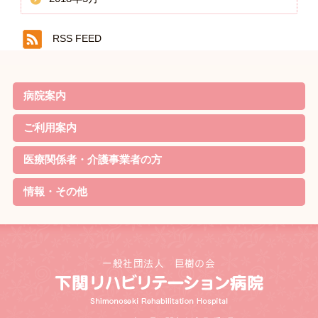
RSS FEED
病院案内
院長ごあいさつ
基本理念・基本方針
患者様の権利と責務・子ども憲章
病院機能評価の認定
概要・沿革
当院の特徴
診療案内
病院実績
職員体制・部門紹介
対象疾患
ご利用案内
リハビリのご案内
外来について
家族教室
定期便
入院について
お見舞いの方
院内無料Wi-Fi利用規約
医療関係者・介護事業者の方
資格取得
リハビリ最新機器
学会発表
情報・その他
待機状況
新着情報
採用情報
交通アクセス
リンク
サイトマップ
個人情報の取り扱いについて
お問合せ・ご相談
病院ソーシャルメディア運用規程
お知らせ
研究情報の公開について