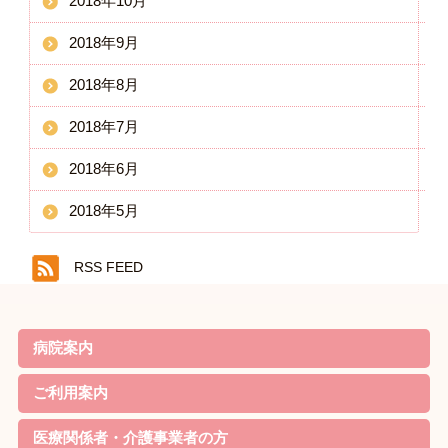
2018年10月
2018年9月
2018年8月
2018年7月
2018年6月
2018年5月
RSS FEED
病院案内
院長ごあいさつ
基本理念・基本方針
患者様の権利と責務・子ども憲章
病院機能評価の認定
概要・沿革
当院の特徴
診療案内
病院実績
職員体制・部門紹介
対象疾患
ご利用案内
リハビリのご案内
外来について
家族教室
定期便
入院について
お見舞いの方
院内無料Wi-Fi利用規約
医療関係者・介護事業者の方