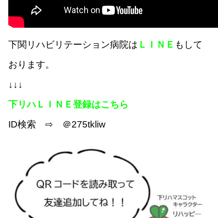
下関リハビリテーション病院は
ＬＩＮＥ
もして
おります。
↓↓↓
下リハＬＩＮＥ登録はこちら
ID検索 ⇨ ＠275tkliw