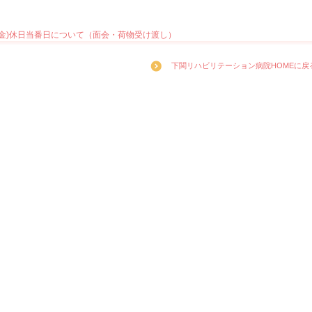
日(金)休日当番日について（面会・荷物受け渡し）
下関リハビリテーション病院HOMEに戻