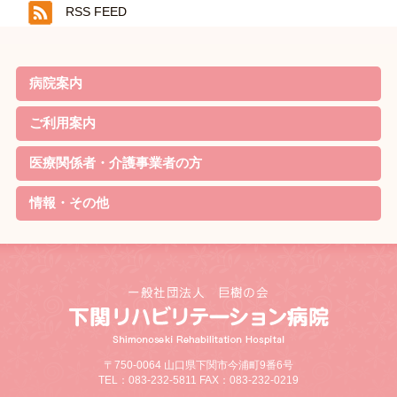
RSS FEED
病院案内
院長ごあいさつ
基本理念・基本方針
患者様の権利と責務・子ども憲章
病院機能評価の認定
概要・沿革
当院の特徴
診療案内
病院実績
職員体制・部門紹介
対象疾患
ご利用案内
リハビリのご案内
外来について
家族教室
定期便
入院について
お見舞いの方
院内無料Wi-Fi利用規約
医療関係者・介護事業者の方
資格取得
リハビリ最新機器
学会発表
情報・その他
待機状況
新着情報
採用情報
交通アクセス
リンク
サイトマップ
個人情報の取り扱いについて
お問合せ・ご相談
病院ソーシャルメディア運用規程
お知らせ
研究情報の公開について
〒750-0064 山口県下関市今浦町9番6号
TEL：083-232-5811 FAX：083-232-0219